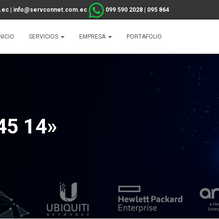
.ec
|
info@servconnet.com.ec
099 590 2028
|
095 864
2642
INICIO
SERVICIOS
EMPRESA
PORTAFOLIO
45 14»