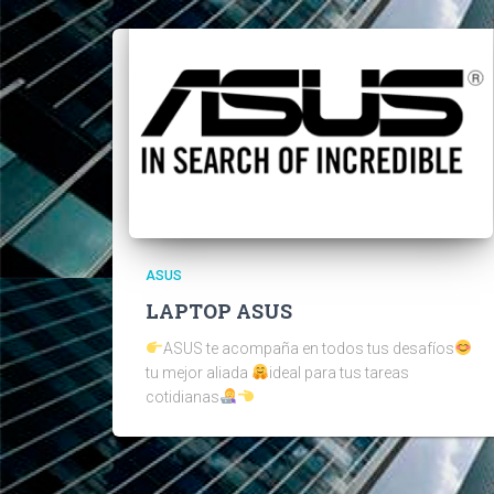
ASUS
LAPTOP ASUS
ASUS te acompaña en todos tus desafíos
tu mejor aliada
ideal para tus tareas
cotidianas