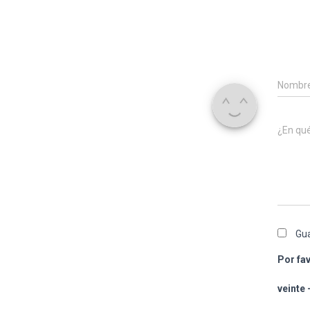
Nombr
¿En qu
Gua
Por fav
veinte 