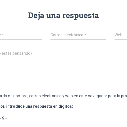
Deja una respuesta
e
*
Correo electrónico
*
Web
é estás pensando?
rda mi nombre, correo electrónico y web en este navegador para la p
or, introduce una respuesta en dígitos:
− 9 =