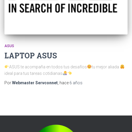
ASUS
LAPTOP ASUS
ASUS te acompaña en todos tus desafíos
tu mejor aliada
ideal para tus tareas cotidianas
Por
Webmaster Servconnet
, hace
6 años