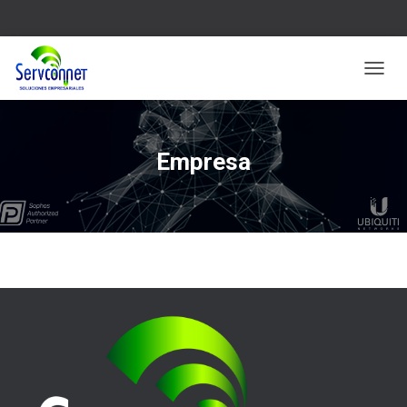
C
A
M
B
I
Empresa
A
R
M
O
D
O
D
E
N
A
V
E
G
A