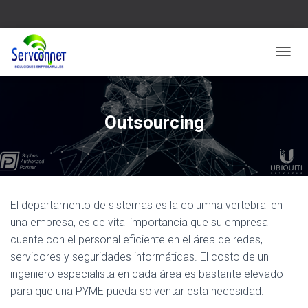
C
A
M
B
I
Outsourcing
A
R
M
O
D
O
El departamento de sistemas es la columna vertebral en
D
E
una empresa, es de vital importancia que su empresa
N
cuente con el personal eficiente en el área de redes,
A
servidores y seguridades informáticas. El costo de un
V
E
ingeniero especialista en cada área es bastante elevado
G
para que una PYME pueda solventar esta necesidad.
A