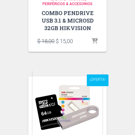
PERIFÉRICOS & ACCESORIOS
COMBO PENDRIVE
USB 3.1 & MICROSD
32GB HIKVISION
El
El
$
18,00
$
15,00
precio
precio
original
actual
era:
es:
$ 18,00.
$ 15,00.
¡OFERTA!