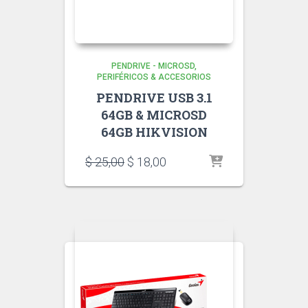
PENDRIVE - MICROSD
PERIFÉRICOS & ACCESORIOS
PENDRIVE USB 3.1
64GB & MICROSD
64GB HIKVISION
El
El
$
25,00
$
18,00
precio
precio
original
actual
era:
es:
$ 25,00.
$ 18,00.