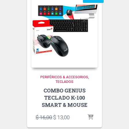
PERIFÉRICOS & ACCESORIOS
TECLADOS
COMBO GENIUS
TECLADO K-100
SMART & MOUSE
El
El
$
16,00
$
13,00
precio
precio