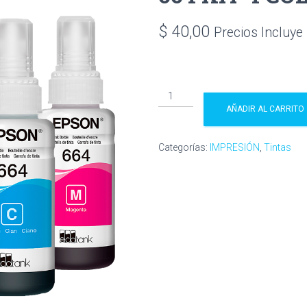
$
40,00
Precios Incluye
TINTAS
EPSON
AÑADIR AL CARRITO
ORIGINALES
T-
Categorías:
IMPRESIÓN
,
Tintas
664
KIT
4
COLORES
cantidad