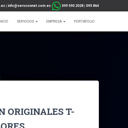
.ec
|
info@servconnet.com.ec
099 590 2028
|
095 864
2642
INICIO
SERVICIOS
EMPRESA
PORTAFOLIO
N ORIGINALES T-
LORES