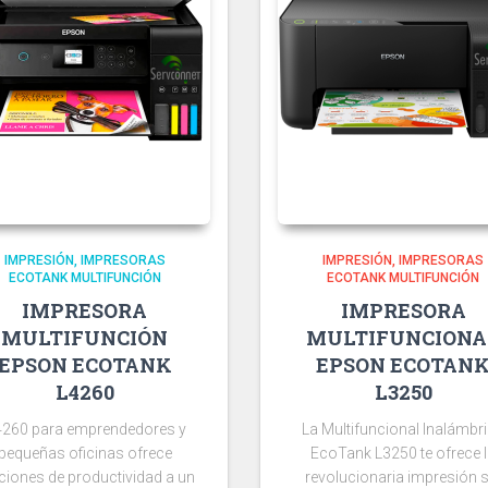
IMPRESIÓN
IMPRESORAS
IMPRESIÓN
IMPRESORAS
ECOTANK MULTIFUNCIÓN
ECOTANK MULTIFUNCIÓN
IMPRESORA
IMPRESORA
MULTIFUNCIÓN
MULTIFUNCIONA
EPSON ECOTANK
EPSON ECOTAN
L4260
L3250
260 para emprendedores y
La Multifuncional Inalámbr
pequeñas oficinas ofrece
EcoTank L3250 te ofrece 
ciones de productividad a un
revolucionaria impresión s