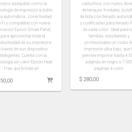
precio asequible, como la
cartuchos, con nuevo dis
nología de impresión a doble
de tanques frontales, botel
a automática , conectividad
de tinta con llenado automá
-Fi y compatible con nueva
y codificadas para llenado f
licación Epson Smart Panel,
de cada color. Ideal para l
para aprovechar toda la
familias, estudiantes y
oductividad de su impresora
profesionales un costo d
 través de sus dispositivo
impresión ultra bajo, que 
inteligentes. Cuenta con la
permite imprimir hasta 4.5
nología sin calor Epson Heat
páginas en negro o 7.50
Free, que brinda un …
páginas a color.
$
280,00
50,00