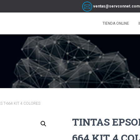
ventas@servconnet.com
TIENDA ONLINE
S T-664 KIT 4 COLORES
TINTAS EPSO
664 KIT 4 CO