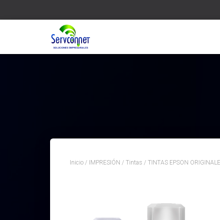
Inicio
/
IMPRESIÓN
/
Tintas
/ TINTAS EPSON ORIGINALE