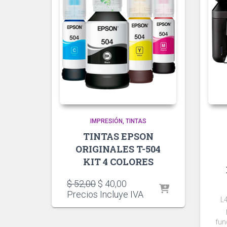
IMPRESIÓN
TINTAS
TINTAS EPSON
ORIGINALES T-504
KIT 4 COLORES
El
El
$
52,00
$
40,00
precio
precio
Precios Incluye IVA
L4
original
actual
era:
es:
fun
$ 52,00.
$ 40,00.