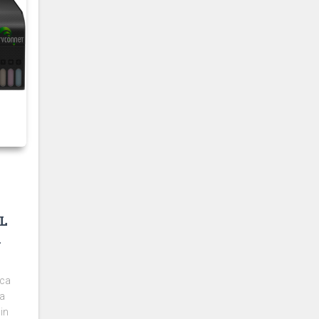
L
K
ica
la
in