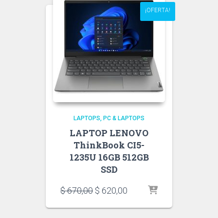
¡OFERTA!
LAPTOPS
PC & LAPTOPS
LAPTOP LENOVO
ThinkBook CI5-
1235U 16GB 512GB
SSD
El
El
$
670,00
$
620,00
precio
precio
original
actual