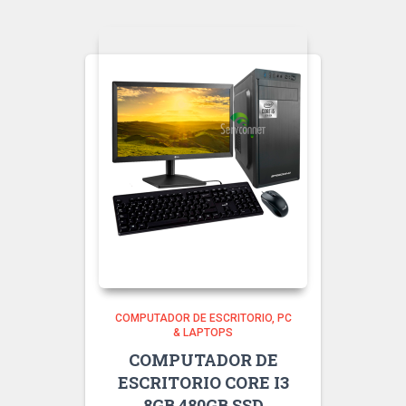
era:
es:
$ 670,00.
$ 620,00.
COMPUTADOR DE ESCRITORIO
PC
& LAPTOPS
COMPUTADOR DE
ESCRITORIO CORE I3
8GB 480GB SSD