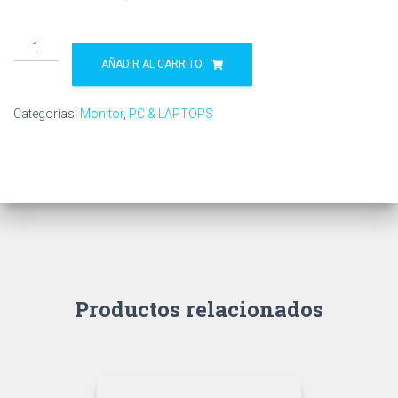
precio
precio
MONITOR
original
actual
LG
AÑADIR AL CARRITO
19.5"
era:
es:
HDMI-
Categorías:
Monitor
,
PC & LAPTOPS
$ 99,00.
$ 85,00.
VGA
|
20MK400H-
B
cantidad
Productos relacionados