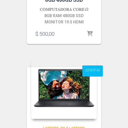
𝐂𝐎𝐌𝐏𝐔𝐓𝐀𝐃𝐎𝐑𝐀 𝐂𝐎𝐑𝐄 𝐢3
8GB RAM 480GB SSD
MONITOR 19.5 HDMI
$
500,00
¡OFERTA!