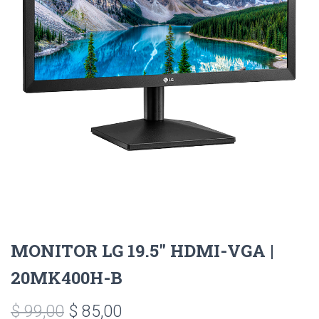
MONITOR LG 19.5″ HDMI-VGA |
20MK400H-B
El
El
$
99,00
$
85,00