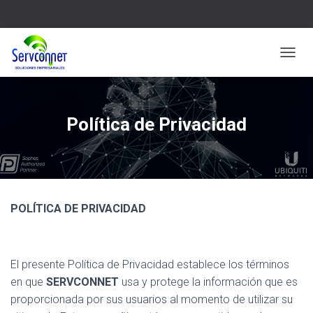
C
A
M
B
I
Política de Privacidad
A
R
M
O
D
O
POLÍTICA DE PRIVACIDAD
D
E
N
A
V
El presente Política de Privacidad establece los términos
E
en que
SERVCONNET
usa y protege la información que es
G
proporcionada por sus usuarios al momento de utilizar su
A